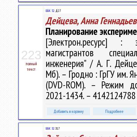
ББК 32.
Д27
Дейцева, Анна Геннадьев
Планирование экспериме
[Электрон.ресурс] : э
магистрантов специа
223
инженерия" / А. Г. Дейце
полный
текст
Мб). – Гродно : ГрГУ им. Я
(DVD-ROM). – Режим дост
2021-1434. – 4142124788 
Добавить в корзину
Подробнее
ББК 32.
З17