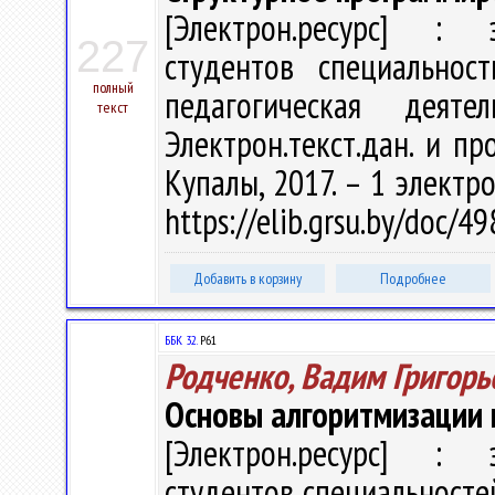
[Электрон.ресурс] : э
227
студентов специальнос
полный
педагогическая деят
текст
Электрон.текст.дан. и про
Купалы, 2017. – 1 электро
https://elib.grsu.by/doc/4
Добавить в корзину
Подробнее
ББК 32.
Р61
Родченко, Вадим Григорь
Основы алгоритмизации 
[Электрон.ресурс] : э
студентов специальносте