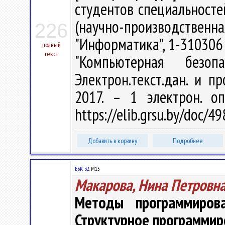
студентов специальносте
(научно-производств
226
"Информатика", 1-310306
полный
текст
"Компьютерная безо
Электрон.текст.дан. и п
2017. – 1 электрон. о
https://elib.grsu.by/doc/4
Добавить в корзину
Подробнее
ББК 32.
М15
Макарова, Нина Петровн
Методы программиров
Структурное программир