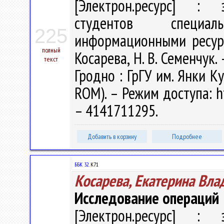
[Электрон.ресурс] : э
студентов специал
225
информационными ресурс
полный
Косарева, Н. В. Семенчук. 
текст
Гродно : ГрГУ им. Янки Ку
ROM). – Режим доступа: ht
– 4141711295.
Добавить в корзину
Подробнее
ББК 32.
К71
Косарева, Екатерина Вл
Исследование операций
[Электрон.ресурс] : э