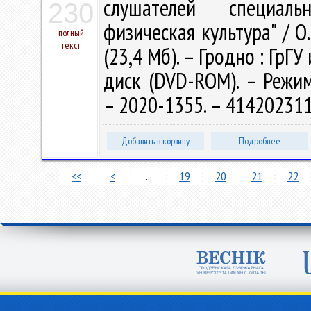
слушателей специаль
230
физическая культура" / О.
полный
текст
(23,4 Мб). – Гродно : ГрГУ
диск (DVD-ROM). – Режим д
– 2020-1355. – 414202311
Добавить в корзину
Подробнее
<<
<
...
19
20
21
22