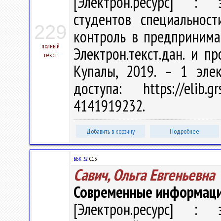
[Электрон.ресурс] : э
студентов специальнос
229
контроль в предпринимат
полный
Электрон.текст.дан. и пр
текст
Купалы, 2019. – 1 эле
доступа: https://elib
4141919232.
Добавить в корзину
Подробнее
ББК 32.
С13
Савич, Ольга Евгеньевна
Современные информаци
[Электрон.ресурс] : э