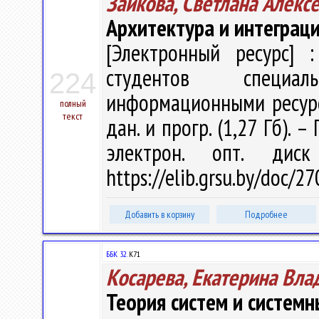
Зайкова, Светлана Алекс
Архитектура и интеграц
[Электронный ресурс] :
студентов специал
224
информационными ресурсам
полный
текст
дан. и прогр. (1,27 Гб). –
электрон. опт. дис
https://elib.grsu.by/doc/2
Добавить в корзину
Подробнее
ББК 32.
К71
Косарева, Екатерина Вл
Теория систем и системн