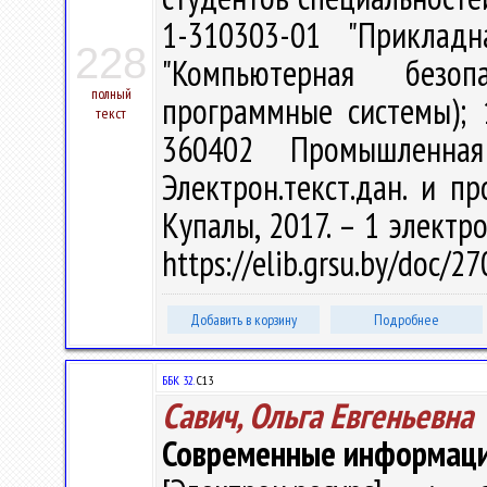
1-310303-01 "Прикладн
228
"Компьютерная безо
полный
программные системы); 
текст
360402 Промышленна
Электрон.текст.дан. и пр
Купалы, 2017. – 1 электро
https://elib.grsu.by/doc/2
Добавить в корзину
Подробнее
ББК 32.
С13
Савич, Ольга Евгеньевна
Современные информаци