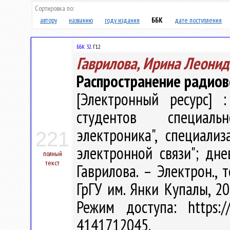
Сортировка по:
автору
названию
году издания
ББК
дате поступления
ББК 32.
Г12
Гаврилова, Ирина Леонид
Распространение радио
[Электронный ресурс] :
студентов специаль
электроника", специали
221
электронной связи"; дне
полный
текст
Гаврилова. – Электрон., т
ГрГУ им. Янки Купалы, 20
Режим доступа: https://
4141712045.