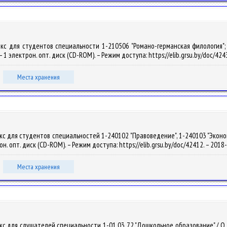
екс для студентов специальности 1-210506 "Романо-германская филология"; 
. – 1 электрон. опт. диск (CD-ROM). – Режим доступа: https://elib.grsu.by/doc/4
Места хранения
с для студентов специальностей 1-240102 "Правоведение", 1-240103 "Экономич
рон. опт. диск (CD-ROM). – Режим доступа: https://elib.grsu.by/doc/42412. – 201
Места хранения
 для слушателей специальности 1-01 03 72 "Дошкольное образование" / О. Е. С