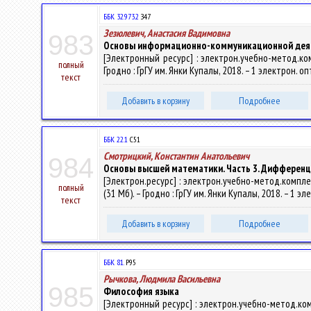
ББК 32.973.2
З47
Зезюлевич, Анастасия Вадимовна
983
Основы информационно-коммуникационной дея
[Электронный ресурс] : электрон.учебно-метод.ком
полный
Гродно : ГрГУ им. Янки Купалы, 2018. – 1 электрон. о
текст
Добавить в корзину
Подробнее
ББК 22.1
С51
Смотрицкий, Константин Анатольевич
984
Основы высшей математики. Часть 3. Дифферен
[Электрон.ресурс] : электрон.учебно-метод.компле
полный
(31 Мб). – Гродно : ГрГУ им. Янки Купалы, 2018. – 1 э
текст
Добавить в корзину
Подробнее
ББК 81.
Р95
Рычкова, Людмила Васильевна
985
Философия языка
[Электронный ресурс] : электрон.учебно-метод.ко