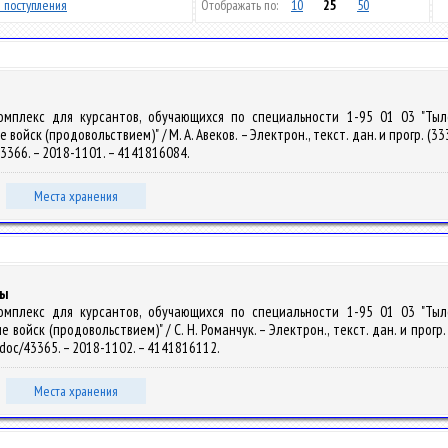
 поступления
Отображать по:
10
25
50
комплекс для курсантов, обучающихся по специальности 1-95 01 03 "Ты
йск (продовольствием)" / М. А. Авеков. – Электрон., текст. дан. и прогр. (333 
/43366. – 2018-1101. – 4141816084.
Места хранения
бы
комплекс для курсантов, обучающихся по специальности 1-95 01 03 "Ты
ойск (продовольствием)" / С. Н. Романчук. – Электрон., текст. дан. и прогр. (
y/doc/43365. – 2018-1102. – 4141816112.
Места хранения