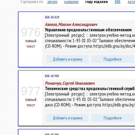
Сортировка по:
автору
названию
году издания
ББК
дате
ББК 68.
А19
Авеков, Максим Александрович
976
Управление продовольственным обеспечением
[Электронный ресурс] : электрон.учебно-метод.
специальности: 1-95 01 03-02 "Тыловое обеспечение во
полный
(CD-ROM). – Режим доступа: https://elib.grsu.by/doc
текст
Добавить в корзину
Подробнее
ББК 68.
Р69
Романчук, Сергей Николаевич
977
Технические средства продовольственной служ
[Электронный ресурс] : электрон.учебно-метод.
специальности: 1-95 01 03-02 "Тыловое обеспечение в
полный
диск (CD-ROM). – Режим доступа: https://elib.grsu.b
текст
Добавить в корзину
Подробнее
ББК 68.
З46