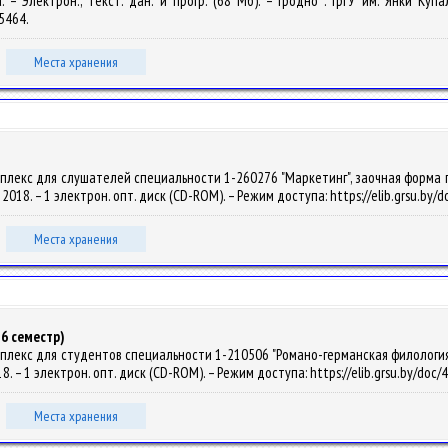
. – Электрон., текст. дан. и прогр. (68 Мб). – Гродно : ГрГУ им. Янки Куп
15464.
Места хранения
лекс для слушателей специальности 1-260276 "Маркетинг", заочная форма пол
ы, 2018. – 1 электрон. опт. диск (CD-ROM). – Режим доступа: https://elib.grsu.by
Места хранения
 6 семестр)
лекс для студентов специальности 1-210506 "Романо-германская филология", д
018. – 1 электрон. опт. диск (CD-ROM). – Режим доступа: https://elib.grsu.by/do
Места хранения