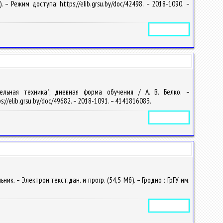
. – Режим доступа: https://elib.grsu.by/doc/42498. – 2018-1090. –
Электронное издание
тельная техника"; дневная форма обучения / А. В. Белко. –
ps://elib.grsu.by/doc/49682. – 2018-1091. – 4141816083.
Электронное издание
к. – Электрон.текст.дан. и прогр. (54,5 Мб). – Гродно : ГрГУ им.
Электронное издание