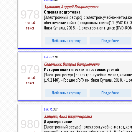
Зданович, Андрей Владимирович
978
Огневая подготовка
[Электронный ресурс] : электрон.учебно-метод.к
обеспечение войск (продовольствием)", 1-950103-03 "
полный
Янки Купалы, 2018. – 1 электрон. опт. диск (DVD-ROM
текст
Добавить в корзину
Подробнее
ББК 67.
С28
Седельник, Валерия Валерьяновна
979
История политических и правовых учений
[Электрон.ресурс] : электрон.учебно-метод.комплек
полный
(19,2 Мб). – Гродно : ГрГУ им. Янки Купалы, 2018. – 1
текст
Добавить в корзину
Подробнее
ББК 75.
З17
Зайцева, Анна Владимировна
980
Дирижирование
[Электронный ресурс] : электрон.учебно-метод.ко