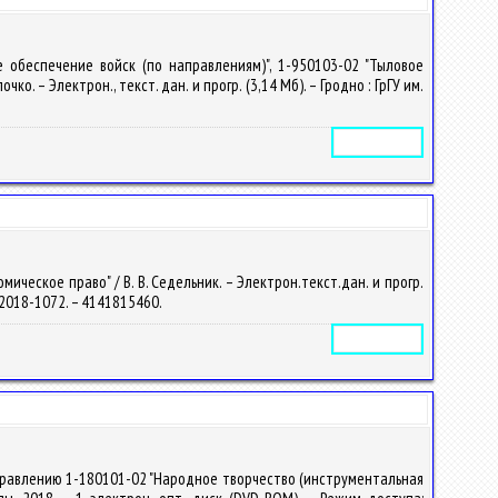
 обеспечение войск (по направлениям)", 1-950103-02 "Тыловое
. – Электрон., текст. дан. и прогр. (3,14 Мб). – Гродно : ГрГУ им.
Электронное издание
ческое право" / В. В. Седельник. – Электрон.текст.дан. и прогр.
 – 2018-1072. – 4141815460.
Электронное издание
аправлению 1-180101-02 "Народное творчество (инструментальная