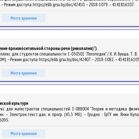
 – Режим доступа: https://elib.grsu.by/doc/42410. – 2018-1079. – 4141816107.
Места хранения
рушение произносительной стороны речи (ринолалия)")
кс для студентов специальности 1-030301 "Логопедия" / К. И. Букша, Т. В. Сид
OM). – Режим доступа: https://elib.grsu.by/doc/42407. – 2018-1082. – 414181610
Места хранения
еской культуре
лекс для магистрантов специальностей 1-088004 "Теория и методика физи
н. – Электрон.текст.дан. и прогр. (43,3 Мб). – Гродно : ГрГУ им. Янки Куп
16095.
Места хранения