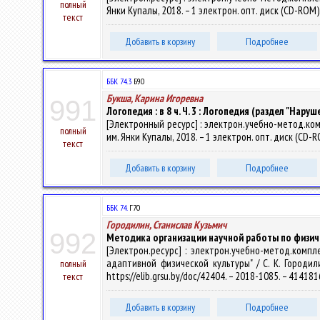
полный
Янки Купалы, 2018. – 1 электрон. опт. диск (CD-ROM).
текст
Добавить в корзину
Подробнее
ББК 74.3
Б90
Букша, Карина Игоревна
991
Логопедия : в 8 ч. Ч. 3 : Логопедия (раздел "На
[Электронный ресурс] : электрон.учебно-метод.компле
полный
им. Янки Купалы, 2018. – 1 электрон. опт. диск (CD-R
текст
Добавить в корзину
Подробнее
ББК 74.
Г70
Городилин, Станислав Кузьмич
992
Методика организации научной работы по физич
[Электрон.ресурс] : электрон.учебно-метод.комп
адаптивной физической культуры" / С. К. Городили
полный
https://elib.grsu.by/doc/42404. – 2018-1085. – 41418
текст
Добавить в корзину
Подробнее