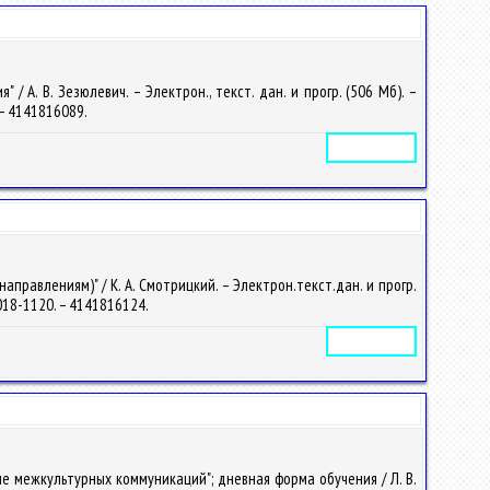
А. В. Зезюлевич. – Электрон., текст. дан. и прогр. (506 Мб). –
. – 4141816089.
Электронное издание
правлениям)" / К. А. Смотрицкий. – Электрон.текст.дан. и прогр.
 2018-1120. – 4141816124.
Электронное издание
е межкультурных коммуникаций"; дневная форма обучения / Л. В.