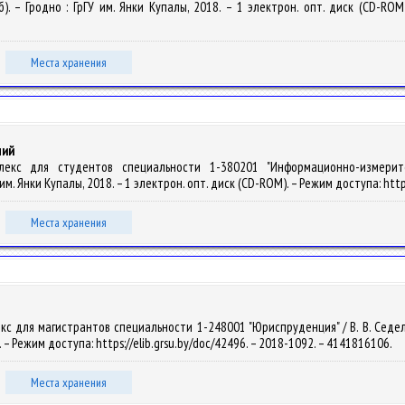
б). – Гродно : ГрГУ им. Янки Купалы, 2018. – 1 электрон. опт. диск (CD-ROM)
Места хранения
ний
мплекс для студентов специальности 1-380201 "Информационно-измери
У им. Янки Купалы, 2018. – 1 электрон. опт. диск (CD-ROM). – Режим доступа: htt
Места хранения
с для магистрантов специальности 1-248001 "Юриспруденция" / В. В. Седельни
 – Режим доступа: https://elib.grsu.by/doc/42496. – 2018-1092. – 4141816106.
Места хранения