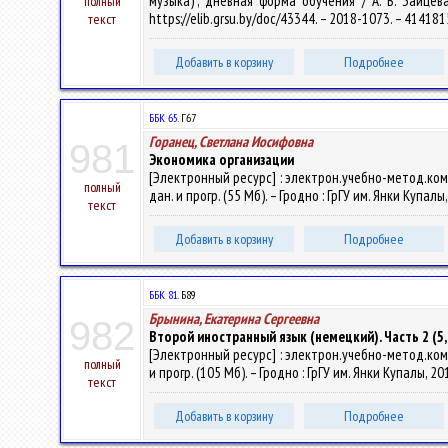
музыка)", дневная форма обучения / А. В. Зайцева
полный
https://elib.grsu.by/doc/43344. – 2018-1073. – 41418
текст
Добавить в корзину
Подробнее
ББК 65.
Г67
Горанец, Светлана Иосифовна
981
Экономика организации
[Электронный ресурс] : электрон.учебно-метод.комп
полный
дан. и прогр. (55 Мб). – Гродно : ГрГУ им. Янки Купал
текст
Добавить в корзину
Подробнее
ББК 81.
Б89
Брынина, Екатерина Сергеевна
982
Второй иностранный язык (немецкий). Часть 2 (5,
[Электронный ресурс] : электрон.учебно-метод.комп
полный
и прогр. (105 Мб). – Гродно : ГрГУ им. Янки Купалы, 2
текст
Добавить в корзину
Подробнее