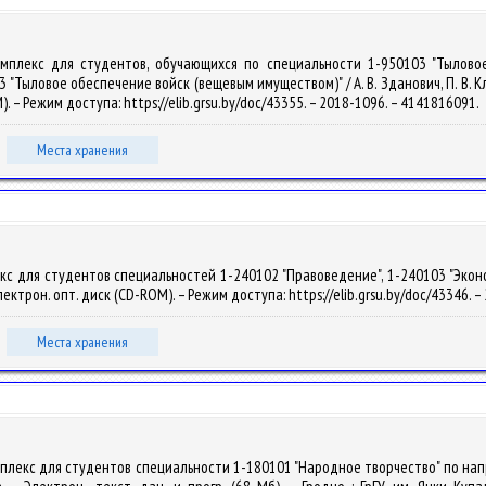
омплекс для студентов, обучающихся по специальности 1-950103 "Тыловое
Тыловое обеспечение войск (вещевым имуществом)" / А. В. Зданович, П. В. Клочко
). – Режим доступа: https://elib.grsu.by/doc/43355. – 2018-1096. – 4141816091.
Места хранения
с для студентов специальностей 1-240102 "Правоведение", 1-240103 "Экономи
 электрон. опт. диск (CD-ROM). – Режим доступа: https://elib.grsu.by/doc/43346.
Места хранения
мплекс для студентов специальности 1-180101 "Народное творчество" по н