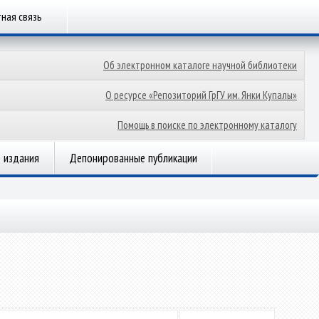
ная связь
Об электронном каталоге научной библиотеки
О ресурсе «Репозиторий ГрГУ им. Янки Купалы»
Помощь в поиске по электронному каталогу
 издания
Депонированные публикации