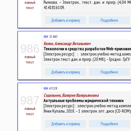
Рычкова. – Электрон., текст. дан. и прогр. (4,04 М
полный
4141816109.
текст
Добавить в корзину
Подробнее
ББК 32.
Б43
Белко, Александр Витальевич
986
Технологии и средства разработки Web-приложе
[Электрон.ресурс] : электрон.учебно-метод.ко
полный
Электрон.текст.дан. и прогр. (20 Мб). – Гродно : ГрГ
текст
Добавить в корзину
Подробнее
ББК 67.
С28
Седельник, Валерия Валерьяновна
987
Актуальные проблемы юридической техники
[Электрон.ресурс] : электрон.учебно-метод.комплек
полный
Янки Купалы, 2018. – 1 электрон. опт. диск (CD-ROM).
текст
Добавить в корзину
Подробнее