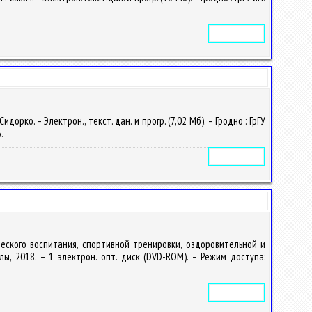
Электронное издание
орко. – Электрон., текст. дан. и прогр. (7,02 Мб). – Гродно : ГрГУ
5.
Электронное издание
ческого воспитания, спортивной тренировки, оздоровительной и
алы, 2018. – 1 электрон. опт. диск (DVD-ROM). – Режим доступа:
Электронное издание