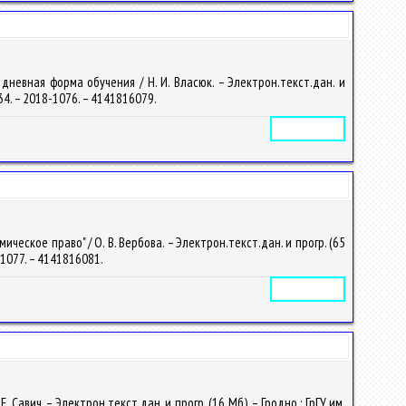
дневная форма обучения / Н. И. Власюк. – Электрон.текст.дан. и
2434. – 2018-1076. – 4141816079.
Электронное издание
еское право" / О. В. Вербова. – Электрон.текст.дан. и прогр. (65
8-1077. – 4141816081.
Электронное издание
авич. – Электрон.текст.дан. и прогр. (16 Мб). – Гродно : ГрГУ им.