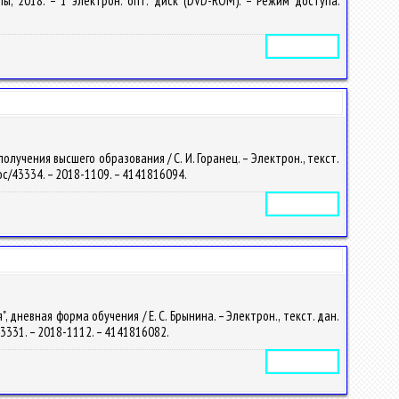
алы, 2018. – 1 электрон. опт. диск (DVD-ROM). – Режим доступа:
Электронное издание
учения высшего образования / С. И. Горанец. – Электрон., текст.
/doc/43334. – 2018-1109. – 4141816094.
Электронное издание
невная форма обучения / Е. С. Брынина. – Электрон., текст. дан.
c/43331. – 2018-1112. – 4141816082.
Электронное издание