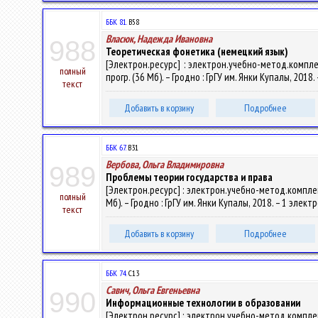
ББК 81.
В58
Власюк, Надежда Ивановна
988
Теоретическая фонетика (немецкий язык)
[Электрон.ресурс] : электрон.учебно-метод.компл
полный
прогр. (36 Мб). – Гродно : ГрГУ им. Янки Купалы, 2018
текст
Добавить в корзину
Подробнее
ББК 67.
В31
Вербова, Ольга Владимировна
989
Проблемы теории государства и права
[Электрон.ресурс] : электрон.учебно-метод.комплек
полный
Мб). – Гродно : ГрГУ им. Янки Купалы, 2018. – 1 элект
текст
Добавить в корзину
Подробнее
ББК 74.
С13
Савич, Ольга Евгеньевна
990
Информационные технологии в образовании
[Электрон.ресурс] : электрон.учебно-метод.комплекс