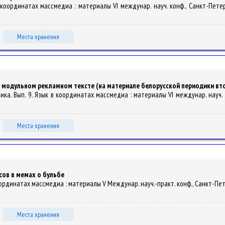
 координатах массмедиа : материалы VІ междунар. науч. конф., Санкт-Петербур
Места хранения
в модульном рекламном тексте (на материале белорусской периодики вт
тика. Вып. 9. Язык в координатах массмедиа : материалы VІ междунар. науч. к
Места хранения
ов в мемах о бульбе
координатах массмедиа : материалы V Междунар. науч.-практ. конф., Санкт-Петерб
Места хранения