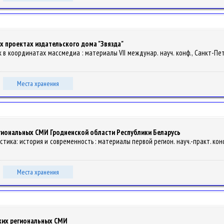
х проектах издательского дома "Звязда"
к в координатах массмедиа : материалы VІІ междунар. науч. конф., Санкт-Петерб
Места хранения
егиональных СМИ Гродненской области Республики Беларусь
истика: история и современность : материалы первой регион. науч.-практ. конф.
Места хранения
ских региональных СМИ