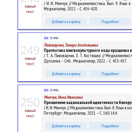
/ И. И. Минчук // Медиалингвистика. Вып. 9. Язык в
полный
Медиапапир, 2022. – С. 416-420.
текст
Добавить в корзину
Подробнее
ББК 76.
М42
Пивоварчик, Тамара Анатольевна
249
Прагматика лингвокультурного кода праздника 
/ Т. А. Пивоварчик, Е. Т. Костюшко // Медиалингвис
полный
Дускаева. – Спб. : Медиапапир, 2022. – С. 433-437.
текст
Добавить в корзину
Подробнее
ББК 76.
М42
Минчук, Инна Ивановна
250
Проявление национальной идентичности белорус
/ И. И. Минчук // Медиалингвистика. Вып. 8. Язык в 
полный
Петербург : Медиапапир, 2021. – С. 160-164.
текст
Добавить в корзину
Подробнее