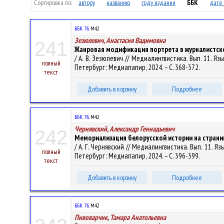
Сортировка по:
автору
названию
году издания
ББК
дате 
ББК 76.
М42
Зезюлевич, Анастасия Вадимовна
241
Жанровая модификация портрета в журналистск
/ А. В. Зезюлевич // Медиалингвистика. Вып. 11. Яз
полный
Петербург : Медиапапир, 2024. – С. 368-372.
текст
Добавить в корзину
Подробнее
ББК 76.
М42
Чернявский, Александр Геннадьевич
242
Мемориализация белорусской истории на страница
/ А. Г. Чернявский // Медиалингвистика. Вып. 11. Я
полный
Петербург : Медиапапир, 2024. – С. 396-399.
текст
Добавить в корзину
Подробнее
ББК 76.
М42
Пивоварчик, Тамара Анатольевна