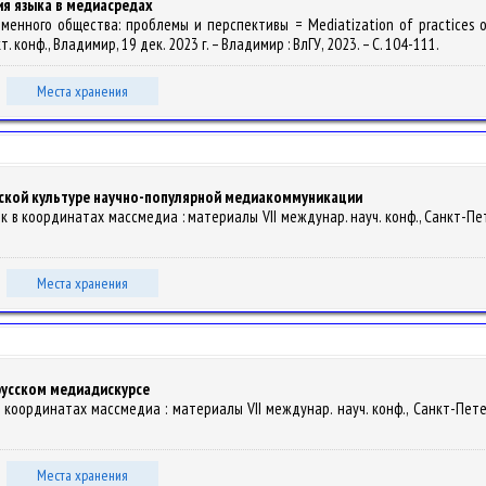
я языка в медиасредах
менного общества: проблемы и перспективы = Mediatization of practices of
 конф., Владимир, 19 дек. 2023 г. – Владимир : ВлГУ, 2023. – С. 104-111.
Места хранения
еской культуре научно-популярной медиакоммуникации
ык в координатах массмедиа : материалы VІІ междунар. науч. конф., Санкт-Петерб
Места хранения
русском медиадискурсе
в координатах массмедиа : материалы VІІ междунар. науч. конф., Санкт-Петербу
Места хранения