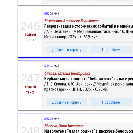
ББК 76.
М42
Зезюлевич, Анастасия Вадимовна
246
Репрезентация исторических событий в медийны
/ А. В. Зезюлевич // Медиалингвистика. Вып. 10. Язы
полный
Медиапапир, 2023. – С. 519-523.
текст
Добавить в корзину
Подробнее
ББК 76.
М42
Сивова, Татьяна Викторовна
247
Вербализация концепта "библиотека" в языке р
/ Т. В. Сивова, А. Ю. Аринович // Медийная регионал
полный
Краснодарский ЦНТИ, 2023. – С. 72-80.
текст
Добавить в корзину
Подробнее
ББК 76.
М42
Минчук, Инна Ивановна
248
Идеологема "малая родина" в дискурсе белорус