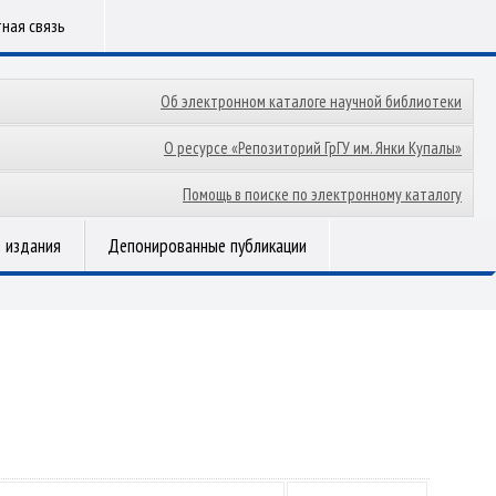
ная связь
Об электронном каталоге научной библиотеки
О ресурсе «Репозиторий ГрГУ им. Янки Купалы»
Помощь в поиске по электронному каталогу
 издания
Депонированные публикации