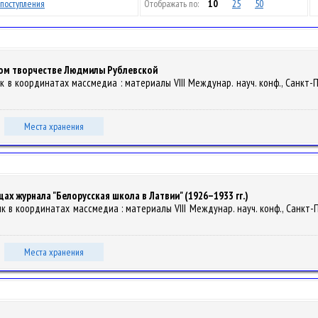
поступления
Отображать по:
10
25
50
ом творчестве Людмилы Рублевской
ык в координатах массмедиа : материалы VІІI Междунар. науч. конф., Санкт-Пе
Места хранения
х журнала "Белорусская школа в Латвии" (1926–1933 гг.)
зык в координатах массмедиа : материалы VІІI Междунар. науч. конф., Санкт-Пе
Места хранения