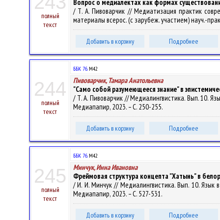
243
Вопрос о медиалектах как формах существовани
/ Т. А. Пивоварчик // Медиатизация практик совре
полный
материалы всерос. (с зарубеж. участием) науч.-практ.
текст
Добавить в корзину
Подробнее
ББК 76.
М42
Пивоварчик, Тамара Анатольевна
244
"Само собой разумеющееся знание" в эпистемич
/ Т. А. Пивоварчик // Медиалингвистика. Вып. 10. Яз
полный
Медиапапир, 2023. – С. 250-255.
текст
Добавить в корзину
Подробнее
ББК 76.
М42
Минчук, Инна Ивановна
245
Фреймовая структура концепта "Хатынь" в бело
/ И. И. Минчук // Медиалингвистика. Вып. 10. Язык 
полный
Медиапапир, 2023. – С. 527-531.
текст
Добавить в корзину
Подробнее