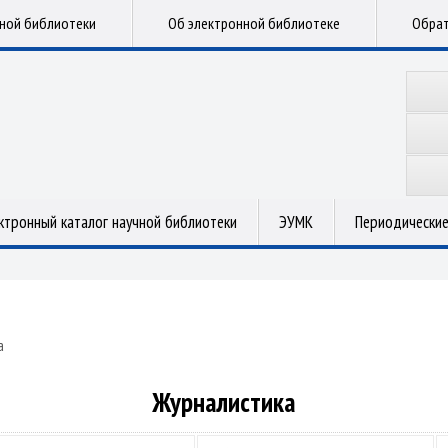
чной библиотеки
Об электронной библиотеке
Обрат
ктронный каталог научной библиотеки
ЭУМК
Периодические
а
Журналистика