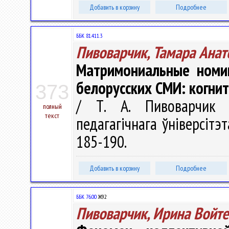
Добавить в корзину
Подробнее
ББК 81.411.3
Пивоварчик, Тамара Анат
Матримониальные номин
белорусских СМИ: когнит
373
/ Т. А. Пивоварчик 
полный
текст
педагагічнага ўніверсітэт
185-190.
Добавить в корзину
Подробнее
ББК 76.00
Ж92
Пивоварчик, Ирина Войт