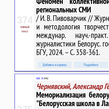
Феномен коллективно
региональных СМИ
/ И. В. Пивоварчик // Жу
374
и методология творчест
полный
текст
междунар. науч.-пра
журналистики Белорус. гос
БГУ, 2024. – С. 358-361.
Добавить в корзину
Подробнее
ББК 76.
М42
Чернявский, Александр Г
Мемориализация белору
"Белорусская школа в Ла