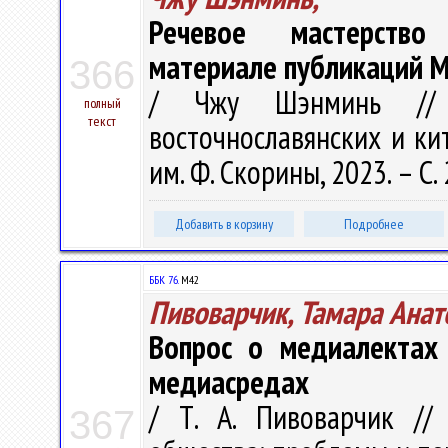
Речевое мастерство
материале публикаций М
366
/ Чжу Шэнминь // Т
полный
текст
восточнославянских и кит
им. Ф. Скорины, 2023. – С.
Добавить в корзину
Подробнее
ББК 76.
М42
Пивоварчик, Тамара Анат
Вопрос о медиалектах
медиасредах
/ Т. А. Пивоварчик //
367