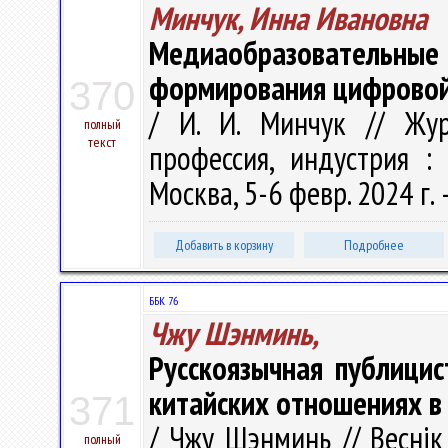
Минчук, Инна Ивановна
Медиаобразователь
формирования цифровой
370
/ И. И. Минчук // Жур
полный
текст
профессия, индустрия : 
Москва, 5-6 февр. 2024 г. –
Добавить в корзину
Подробнее
ББК 76
Чжу Шэнминь,
Русскоязычная публицис
китайских отношениях в 
371
/ Чжу Шэнминь // Веснік
полный