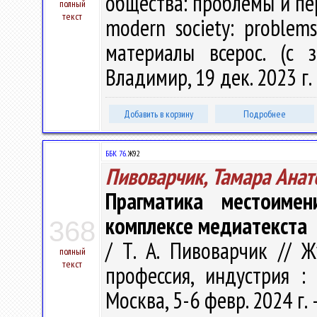
общества: проблемы и перс
полный
текст
modern society: problem
материалы всерос. (с за
Владимир, 19 дек. 2023 г. 
Добавить в корзину
Подробнее
ББК 76.
Ж92
Пивоварчик, Тамара Анат
Прагматика местоимен
комплексе медиатекста
368
/ Т. А. Пивоварчик // Ж
полный
текст
профессия, индустрия : 
Москва, 5-6 февр. 2024 г. –