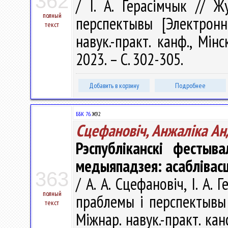
362
/ І. А. Герасімчык // Ж
полный
перспектывы [Электрон
текст
навук.-практ. канф., Мін
2023. – С. 302-305.
Добавить в корзину
Подробнее
ББК 76.
Ж92
Сцефановіч, Анжаліка Ан
Рэспубліканскі фестыв
медыяпадзея: асаблівас
363
/ А. А. Сцефановіч, І. А.
полный
праблемы і перспектывы 
текст
Міжнар. навук.-практ. кан