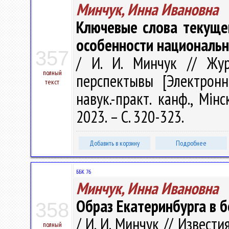
Минчук, Инна Ивановна
Ключевые слова текуще
особенности национальн
357
/ И. И. Минчук // Жур
полный
перспектывы [Электрон
текст
навук.-практ. канф., Мін
2023. – С. 320-323.
Добавить в корзину
Подробнее
ББК 76
Минчук, Инна Ивановна
Образ Екатеринбурга в 
358
/ И. И. Минчук // Извест
полный