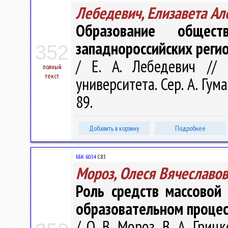
Лебедевич, Елизавета Ал
Образование общест
западнороссийских реги
352
/ Е. А. Лебедевич // 
полный
текст
университета. Сер. A. Гум
89.
Добавить в корзину
Подробнее
ББК 60.54
С83
Мороз, Олеся Вячеславо
Роль средств массовой
образовательном процес
/ О. В. Мороз, В. А. Гри