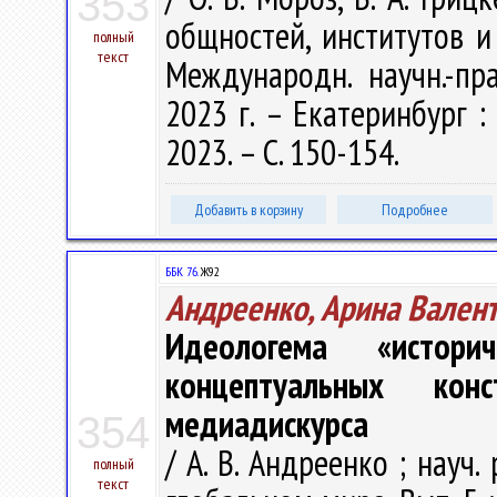
353
общностей, институтов и 
полный
текст
Международн. научн.-пра
2023 г. – Екатеринбург :
2023. – С. 150-154.
Добавить в корзину
Подробнее
ББК 76.
Ж92
Андреенко, Арина Вален
Идеологема «истор
концептуальных конс
медиадискурса
354
/ А. В. Андреенко ; науч.
полный
текст