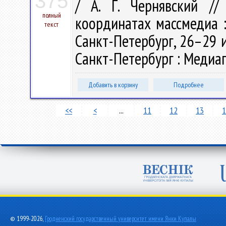
375
/ А. Г. Чернявский //
полный
координатах массмедиа :
текст
Санкт-Петербург, 26–29 ию
Санкт-Петербург : Медиапа
Добавить в корзину
Подробнее
<<
<
...
11
12
13
1
© 1999-2026,
Гродненский государственный университет имени Янки Купалы