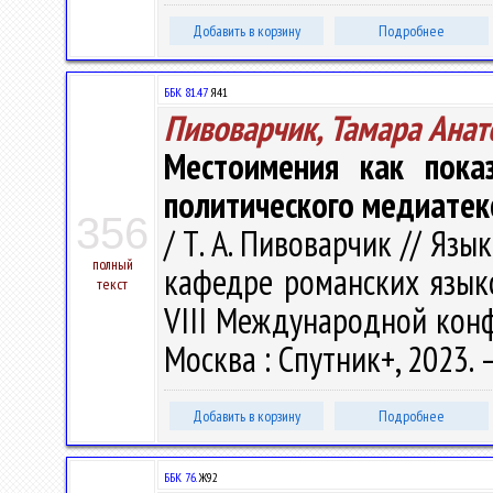
Добавить в корзину
Подробнее
ББК 81.47
Я41
Пивоварчик, Тамара Анат
Местоимения как пока
политического медиатек
356
/ Т. А. Пивоварчик // Язы
полный
кафедре романских языков 
текст
VIII Международной конф
Москва : Спутник+, 2023. –
Добавить в корзину
Подробнее
ББК 76.
Ж92