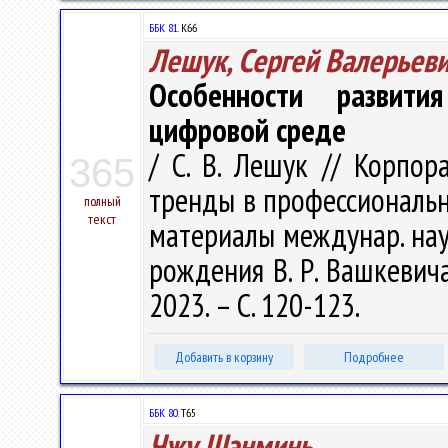
ББК 81.
К66
Лешук, Сергей Валерьев
Особенности развити
цифровой среде
/ С. В. Лешук // Корпор
365
тренды в профессиональн
полный
текст
материалы междунар. науч
рождения В. Р. Вашкевича,
2023. – С. 120-123.
Добавить в корзину
Подробнее
ББК 80.
Т65
Чжу Шэнминь,