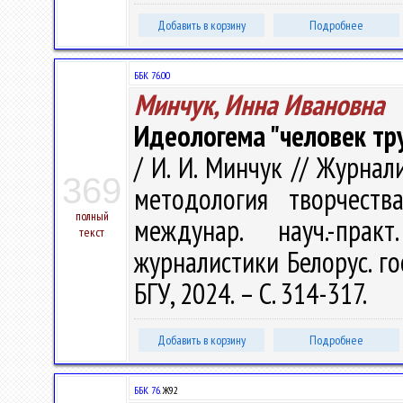
Добавить в корзину
Подробнее
ББК 76.00
Минчук, Инна Ивановна
Идеологема "человек тр
/ И. И. Минчук // Журна
369
методология творчеств
полный
междунар. науч.-пра
текст
журналистики Белорус. гос
БГУ, 2024. – С. 314-317.
Добавить в корзину
Подробнее
ББК 76.
Ж92