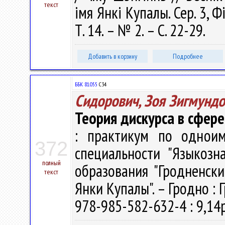
текст
імя Янкі Купалы. Сер. 3, Фі
Т. 14. – № 2. – С. 22-29.
Добавить в корзину
Подробнее
ББК 81.055
С34
Сидорович, Зоя Зигмунд
Теория дискурса в сфер
: практикум по одноим
372
специальности "Языкозн
полный
образования "Гродненск
текст
Янки Купалы". – Гродно : Г
978-985-582-632-4 : 9,14р