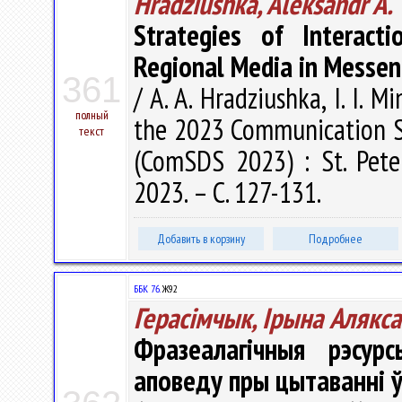
Hradziushka, Aleksandr A.
Strategies of Interact
Regional Media in Messen
361
/ A. A. Hradziushka, I. I. M
полный
the 2023 Communication St
текст
(ComSDS 2023) : St. Peter
2023. – С. 127-131.
Добавить в корзину
Подробнее
ББК 76.
Ж92
Герасімчык, Ірына Алякс
Фразеалагічныя рэсур
аповеду пры цытаванні ў