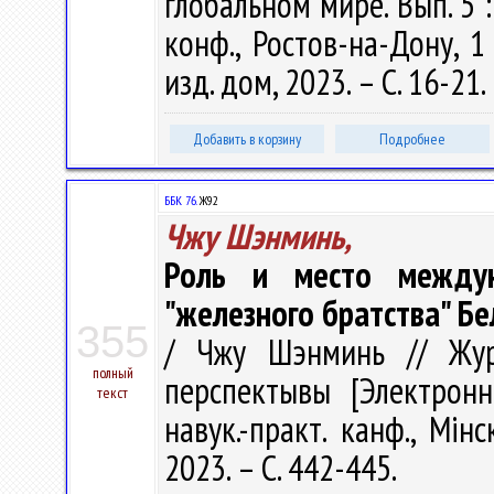
глобальном мире. Вып. 5 :
конф., Ростов-на-Дону, 
изд. дом, 2023. – С. 16-21.
Добавить в корзину
Подробнее
ББК 76.
Ж92
Чжу Шэнминь,
Роль и место междун
"железного братства" Бе
355
/ Чжу Шэнминь // Журн
полный
перспектывы [Электрон
текст
навук.-практ. канф., Мін
2023. – С. 442-445.