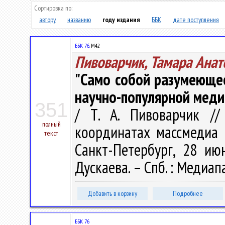
Сортировка по:
автору
названию
году издания
ББК
дате поступления
ББК 76.
М42
Пивоварчик, Тамара Анат
"Само собой разумеющее
научно-популярной мед
351
/ Т. А. Пивоварчик //
полный
координатах массмедиа :
текст
Санкт-Петербург, 28 июн
Дускаева. – Спб. : Медиапа
Добавить в корзину
Подробнее
ББК 76