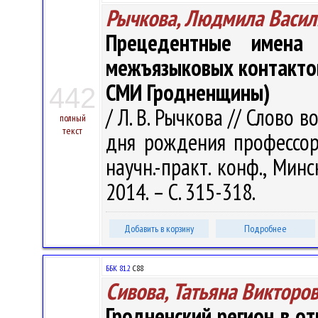
Рычкова, Людмила Васил
Прецедентные имена
межъязыковых контактов
СМИ Гродненщины)
442
/ Л. В. Рычкова // Слово 
полный
текст
дня рождения профессор
научн.-практ. конф., Минс
2014. – С. 315-318.
Добавить в корзину
Подробнее
ББК 81.2
С88
Сивова, Татьяна Викторо
Гродненский регион в о