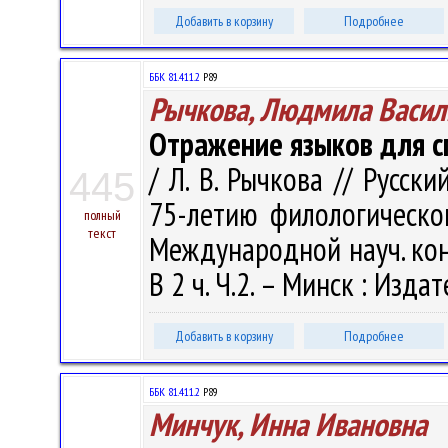
Добавить в корзину
Подробнее
ББК 81.411.2
Р89
Рычкова, Людмила Васил
Отражение языков для 
/ Л. В. Рычкова // Русск
445
75-летию филологическог
полный
текст
Международной науч. кон
В 2 ч. Ч.2. – Минск : Изда
Добавить в корзину
Подробнее
ББК 81.411.2
Р89
Минчук, Инна Ивановна