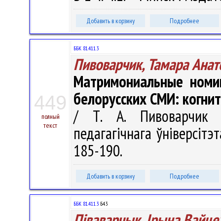
Добавить в корзину
Подробнее
ББК 81.411.3
Пивоварчик, Тамара Анат
Матримониальные номин
белорусских СМИ: когнит
449
/ Т. А. Пивоварчик 
полный
текст
педагагічнага ўніверсітэт
185-190.
Добавить в корзину
Подробнее
ББК 81.411.3
Б43
Піваварчык, Ірына Вайце