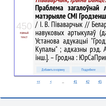
Праблема загалоўнай л
матэрыяле СМІ Гродзен
/ І. В. Піваварчык // Бел
450
навуковых артыкулаў (д
полный
текст
Установа адукацыі "Грод
Купалы" ; адказны рэд. А. 
інш.]. – Гродна : ЮрСаПрин
Добавить в корзину
Подробнее
<<
<
...
41
42
43