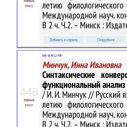
полный
летию филологического 
текст
Международной науч. кон
В 2 ч. Ч.2. – Минск : Изда
Добавить в корзину
Подробнее
ББК 81.411.2
Р89
Минчук, Инна Ивановна
Синтаксические конве
функциональный анализ
448
/ И. И. Минчук // Русский
полный
летию филологического 
текст
Международной науч. кон
В 2 ч. Ч.2. – Минск : Изда