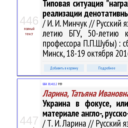
Типовая ситуация "нагр
реализации денотативн
446
/ И. И. Минчук // Русский
полный
летию БГУ, 50-летию 
текст
профессора П.П.Шубы) : сб
Минск, 18-19 октября 2016
Добавить в корзину
Подробнее
ББК 81.411.2
Р89
Ларина, Татьяна Ивановн
Украина в фокусе, ил
материале англо-, русско
447
/ Т. И. Ларина // Русский