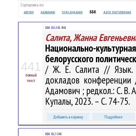
Сортировка по:
автору
названию
году издания
ББК
дате поступления
ББК 811.581
Я41
Салита, Жанна Евгеньевн
Национально-культурная
белорусского политическ
441
/ Ж. Е. Салита // Язык.
полный
докладов конференции / 
текст
Адамович ; редкол.: С. В. 
Купалы, 2023. – С. 74-75.
Добавить в корзину
Подробнее
ББК 81.2
С48