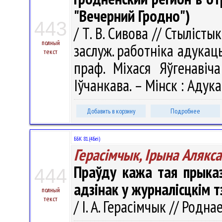
"Вечерний Гродно")
443
/ Т. В. Сивова // Стылісты
полный
заслуж. работніка адукацы
текст
праф. Міхася Яўгенавіча
Іўчанкава. – Мінск : Адука
Добавить в корзину
Подробнее
ББК 81.(4Беі)
Герасімчык, Ірына Алякс
Праўду кажа тая прыказ
444
адзінак у журналісцкім т
полный
текст
/ І. А. Герасімчык // Родна