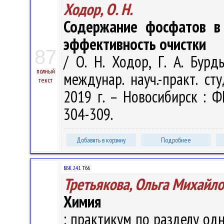
Ходор, О. Н.
Содержание фосфатов в 
эффективность очистки
87
/ О. Н. Ходор, Г. А. Бурд
полный
междунар. науч.-практ. ст
текст
2019 г. – Новосибирск : Ф
304-309.
Добавить в корзину
Подробнее
ББК 24.1
Т66
Третьякова, Ольга Михайл
Химия
: практикум по разделу одн