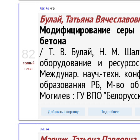
ББК 34.
М34
Булай, Татьяна Вячеславов
Модифицирование серы 
бетона
/ Т. В. Булай, Н. М. Шал
82
оборудование и ресурсо
полный
текст
Междунар. науч.-техн. кон
образования РБ, М-во об
Могилев : ГУ ВПО "Белорусск
Добавить в корзину
Подробнее
ББК 24.
Марчик, Татьяна Павловна