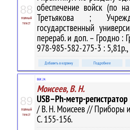
обеспечение войск (по нап
88
Третьякова ; Учрежд
полный
текст
государственный универси
перераб. и доп. – Гродно : Г
978-985-582-275-3 : 5,81р.,
Добавить в корзину
Подробнее
ББК 24.
Моисеев, В. Н.
USB–Ph-метр-регистратор
89
/ В. Н. Моисеев // Приборы 
полный
текст
С. 155-156.