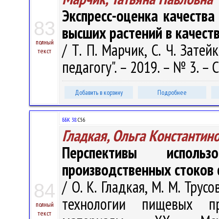
Экспресс-оценка качества
83
высших растений в качест
полный
/ Т. П. Марчик, С. Ч. Затейк
текст
педагогу". – 2019. – № 3. – С
Добавить в корзину
Подробнее
ББК 38.
С56
Гладкая, Ольга Константин
Перспективы испол
производственных стоков
/ О. К. Гладкая, М. М. Тру
84
технологии пищевых пр
полный
текст