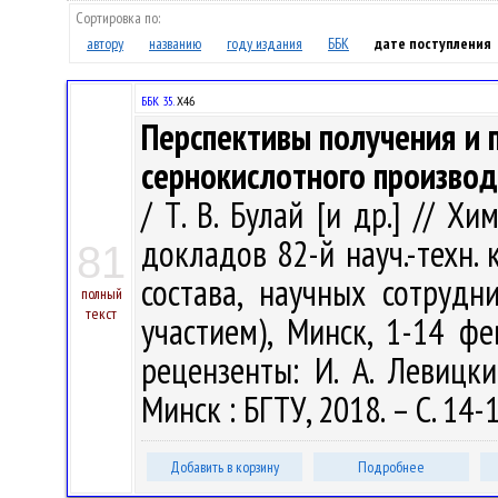
Сортировка по:
автору
названию
году издания
ББК
дате поступления
ББК 35.
Х46
Перспективы получения и 
сернокислотного производ
/ Т. В. Булай [и др.] // Х
докладов 82-й науч.-техн.
81
состава, научных сотруд
полный
текст
участием), Минск, 1-14 фев
рецензенты: И. А. Левицки
Минск : БГТУ, 2018. – С. 14-
Добавить в корзину
Подробнее