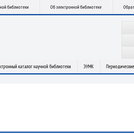
чной библиотеки
Об электронной библиотеке
Обрат
ктронный каталог научной библиотеки
ЭУМК
Периодические