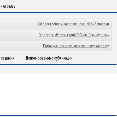
ная связь
Об электронном каталоге научной библиотеки
О ресурсе «Репозиторий ГрГУ им. Янки Купалы»
Помощь в поиске по электронному каталогу
 издания
Депонированные публикации