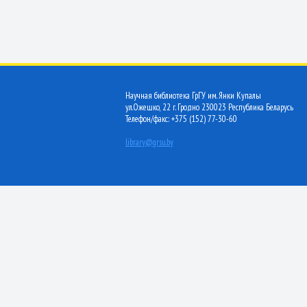
Научная библиотека ГрГУ им. Янки Купалы
ул.Ожешко, 22 г. Гродно 230023 Республика Беларусь
Телефон/факс: +375 (152) 77-30-60
library@grsu.by