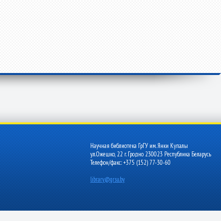
Научная библиотека ГрГУ им. Янки Купалы
ул.Ожешко, 22 г. Гродно 230023 Республика Беларусь
Телефон/факс: +375 (152) 77-30-60
library@grsu.by