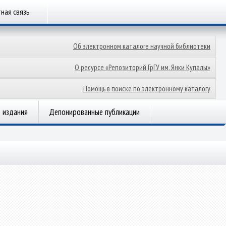
ная связь
Об электронном каталоге научной библиотеки
О ресурсе «Репозиторий ГрГУ им. Янки Купалы»
Помощь в поиске по электронному каталогу
 издания
Депонированные публикации