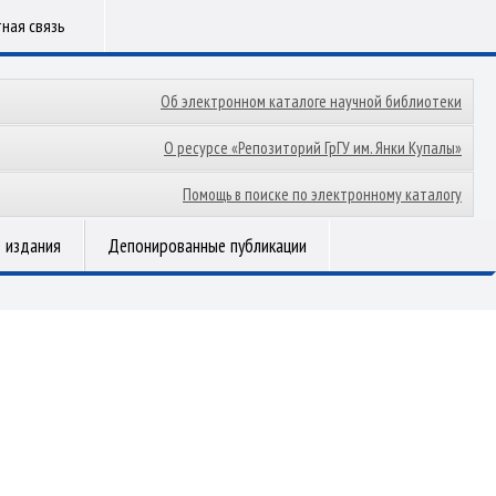
ная связь
Об электронном каталоге научной библиотеки
О ресурсе «Репозиторий ГрГУ им. Янки Купалы»
Помощь в поиске по электронному каталогу
 издания
Депонированные публикации