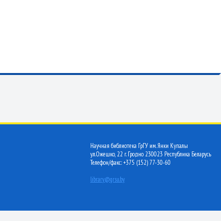
Научная библиотека ГрГУ им. Янки Купалы
ул.Ожешко, 22 г. Гродно 230023 Республика Беларусь
Телефон/факс: +375 (152) 77-30-60
library@grsu.by