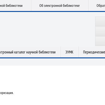
чной библиотеки
Об электронной библиотеке
Обрат
ктронный каталог научной библиотеки
ЭУМК
Периодические
оризация.