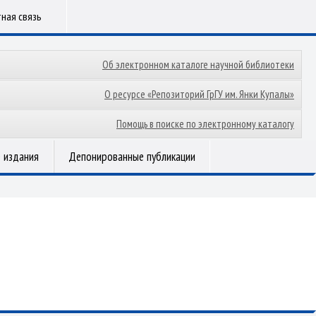
ная связь
Об электронном каталоге научной библиотеки
О ресурсе «Репозиторий ГрГУ им. Янки Купалы»
Помощь в поиске по электронному каталогу
 издания
Депонированные публикации