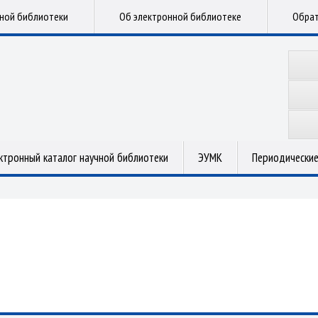
чной библиотеки
Об электронной библиотеке
Обрат
ктронный каталог научной библиотеки
ЭУМК
Периодические
.