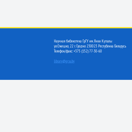
Научная библиотека ГрГУ им. Янки Купалы
ул.Ожешко, 22 г. Гродно 230023 Республика Беларусь
Телефон/факс: +375 (152) 77-30-60
library@grsu.by