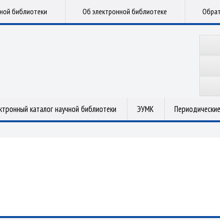
чной библиотеки
Об электронной библиотеке
Обрат
ктронный каталог научной библиотеки
ЭУМК
Периодические
.