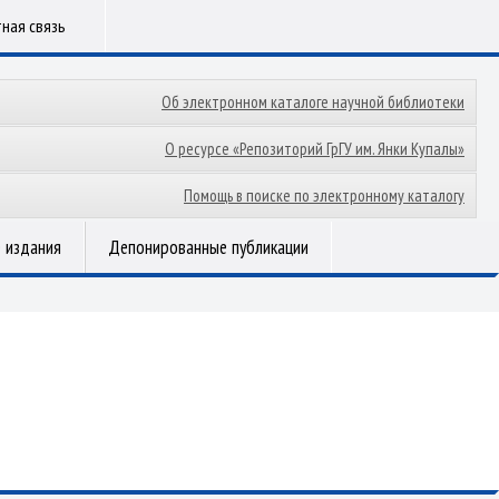
ная связь
Об электронном каталоге научной библиотеки
О ресурсе «Репозиторий ГрГУ им. Янки Купалы»
Помощь в поиске по электронному каталогу
 издания
Депонированные публикации