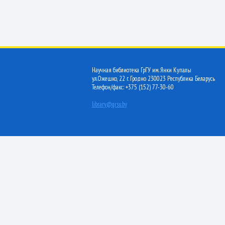
Научная библиотека ГрГУ им. Янки Купалы
ул.Ожешко, 22 г. Гродно 230023 Республика Беларусь
Телефон/факс: +375 (152) 77-30-60
library@grsu.by