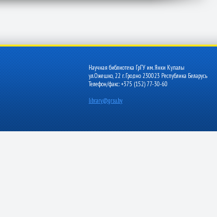
Научная библиотека ГрГУ им. Янки Купалы
ул.Ожешко, 22 г. Гродно 230023 Республика Беларусь
Телефон/факс: +375 (152) 77-30-60
library@grsu.by