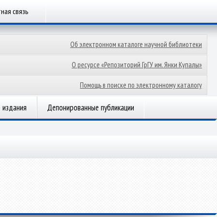
ная связь
Об электронном каталоге научной библиотеки
О ресурсе «Репозиторий ГрГУ им. Янки Купалы»
Помощь в поиске по электронному каталогу
 издания
Депонированные публикации