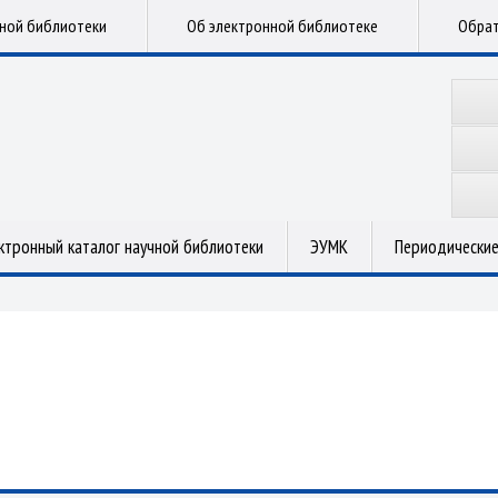
чной библиотеки
Об электронной библиотеке
Обрат
ктронный каталог научной библиотеки
ЭУМК
Периодические
.