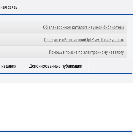
ная связь
Об электронном каталоге научной библиотеки
О ресурсе «Репозиторий ГрГУ им. Янки Купалы»
Помощь в поиске по электронному каталогу
 издания
Депонированные публикации