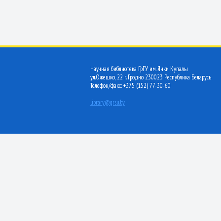
Научная библиотека ГрГУ им. Янки Купалы
ул.Ожешко, 22 г. Гродно 230023 Республика Беларусь
Телефон/факс: +375 (152) 77-30-60
library@grsu.by