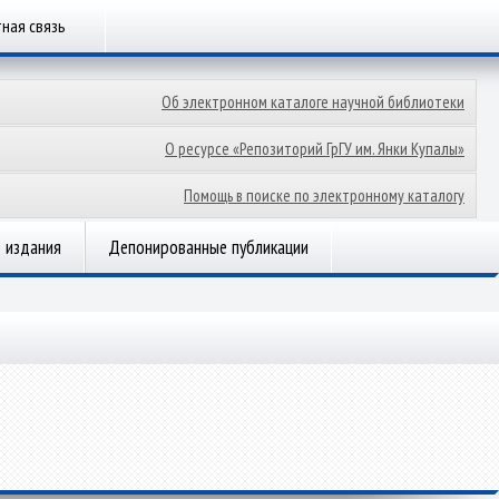
ная связь
Об электронном каталоге научной библиотеки
О ресурсе «Репозиторий ГрГУ им. Янки Купалы»
Помощь в поиске по электронному каталогу
 издания
Депонированные публикации