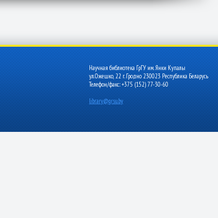
Научная библиотека ГрГУ им. Янки Купалы
ул.Ожешко, 22 г. Гродно 230023 Республика Беларусь
Телефон/факс: +375 (152) 77-30-60
library@grsu.by