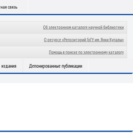
ная связь
Об электронном каталоге научной библиотеки
О ресурсе «Репозиторий ГрГУ им. Янки Купалы»
Помощь в поиске по электронному каталогу
 издания
Депонированные публикации