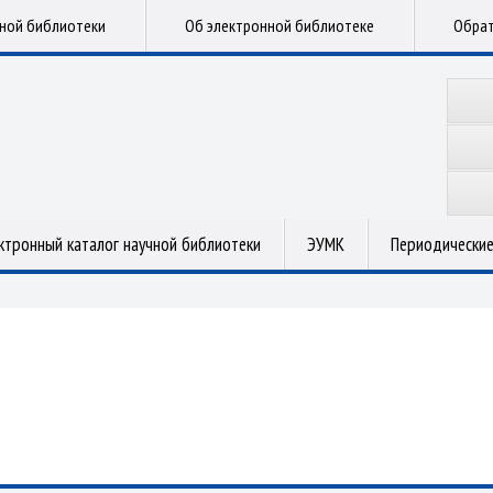
чной библиотеки
Об электронной библиотеке
Обрат
ктронный каталог научной библиотеки
ЭУМК
Периодические
.