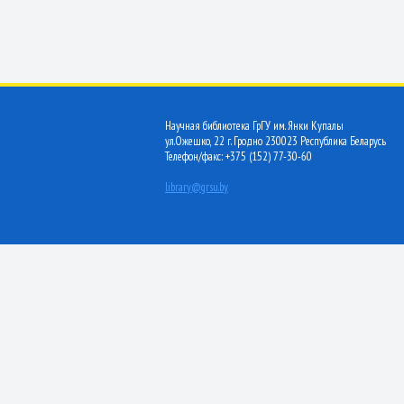
Научная библиотека ГрГУ им. Янки Купалы
ул.Ожешко, 22 г. Гродно 230023 Республика Беларусь
Телефон/факс: +375 (152) 77-30-60
library@grsu.by