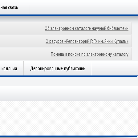
ная связь
Об электронном каталоге научной библиотеки
О ресурсе «Репозиторий ГрГУ им. Янки Купалы»
Помощь в поиске по электронному каталогу
 издания
Депонированные публикации