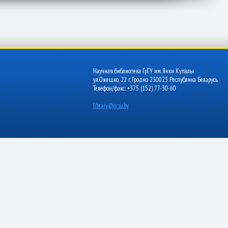
Научная библиотека ГрГУ им. Янки Купалы
ул.Ожешко, 22 г. Гродно 230023 Республика Беларусь
Телефон/факс: +375 (152) 77-30-60
library@grsu.by