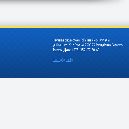
Научная библиотека ГрГУ им. Янки Купалы
ул.Ожешко, 22 г. Гродно 230023 Республика Беларусь
Телефон/факс: +375 (152) 77-30-60
library@grsu.by