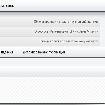
ная связь
Об электронном каталоге научной библиотеки
О ресурсе «Репозиторий ГрГУ им. Янки Купалы»
Помощь в поиске по электронному каталогу
 издания
Депонированные публикации