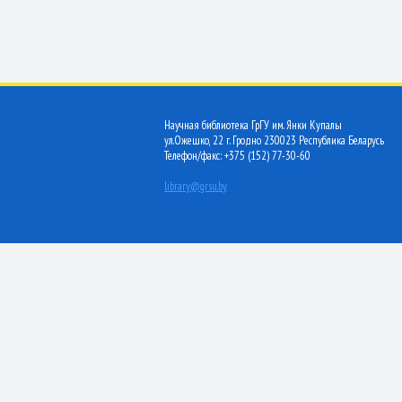
Научная библиотека ГрГУ им. Янки Купалы
ул.Ожешко, 22 г. Гродно 230023 Республика Беларусь
Телефон/факс: +375 (152) 77-30-60
library@grsu.by