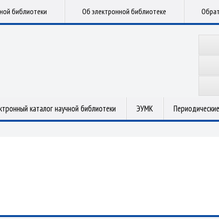
чной библиотеки
Об электронной библиотеке
Обрат
ктронный каталог научной библиотеки
ЭУМК
Периодические
.