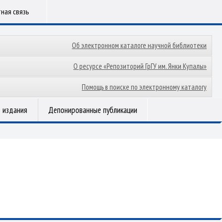
ная связь
Об электронном каталоге научной библиотеки
О ресурсе «Репозиторий ГрГУ им. Янки Купалы»
Помощь в поиске по электронному каталогу
 издания
Депонированные публикации