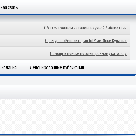
ная связь
Об электронном каталоге научной библиотеки
О ресурсе «Репозиторий ГрГУ им. Янки Купалы»
Помощь в поиске по электронному каталогу
 издания
Депонированные публикации