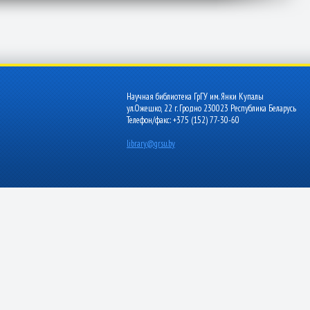
Научная библиотека ГрГУ им. Янки Купалы
ул.Ожешко, 22 г. Гродно 230023 Республика Беларусь
Телефон/факс: +375 (152) 77-30-60
library@grsu.by