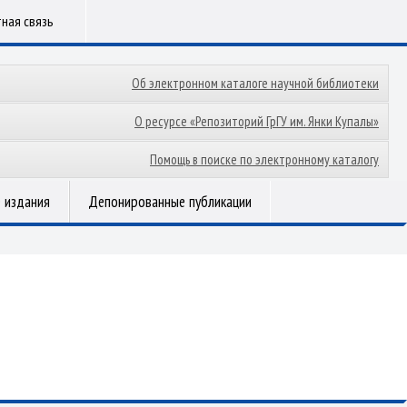
ная связь
Об электронном каталоге научной библиотеки
О ресурсе «Репозиторий ГрГУ им. Янки Купалы»
Помощь в поиске по электронному каталогу
 издания
Депонированные публикации