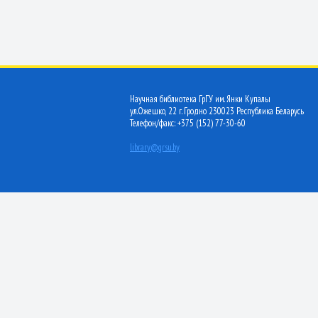
Научная библиотека ГрГУ им. Янки Купалы
ул.Ожешко, 22 г. Гродно 230023 Республика Беларусь
Телефон/факс: +375 (152) 77-30-60
library@grsu.by