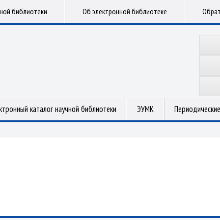
чной библиотеки
Об электронной библиотеке
Обрат
ктронный каталог научной библиотеки
ЭУМК
Периодические
.