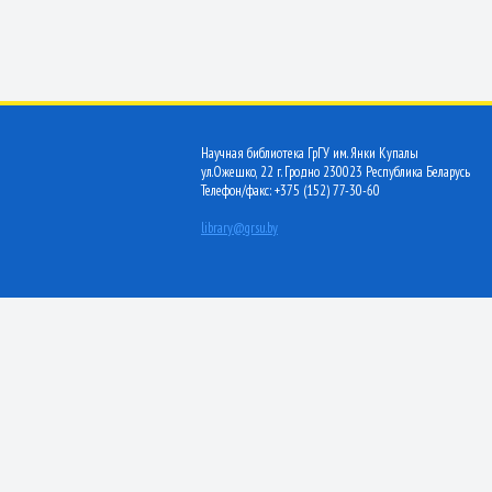
Научная библиотека ГрГУ им. Янки Купалы
ул.Ожешко, 22 г. Гродно 230023 Республика Беларусь
Телефон/факс: +375 (152) 77-30-60
library@grsu.by