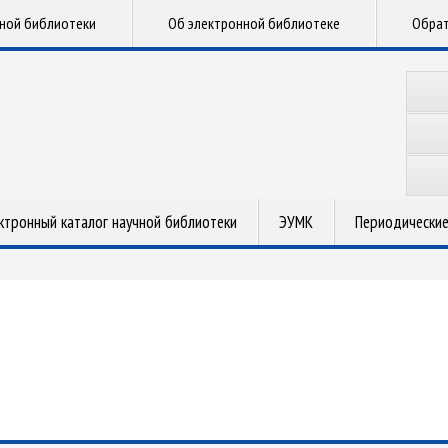
чной библиотеки
Об электронной библиотеке
Обрат
ктронный каталог научной библиотеки
ЭУМК
Периодические
.