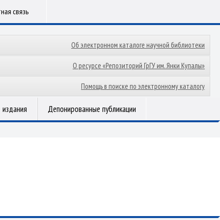
ная связь
Об электронном каталоге научной библиотеки
О ресурсе «Репозиторий ГрГУ им. Янки Купалы»
Помощь в поиске по электронному каталогу
 издания
Депонированные публикации