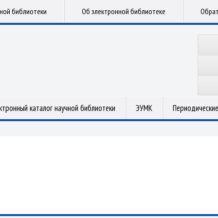
чной библиотеки
Об электронной библиотеке
Обрат
ктронный каталог научной библиотеки
ЭУМК
Периодические
.