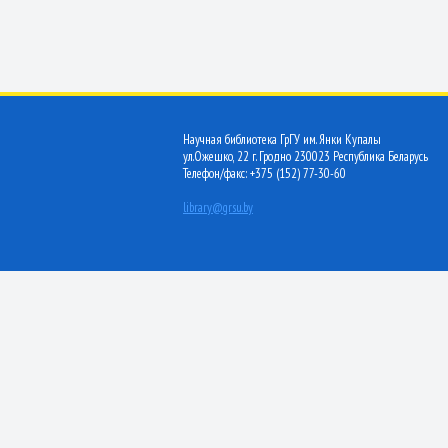
Научная библиотека ГрГУ им. Янки Купалы
ул.Ожешко, 22 г. Гродно 230023 Республика Беларусь
Телефон/факс: +375 (152) 77-30-60
library@grsu.by