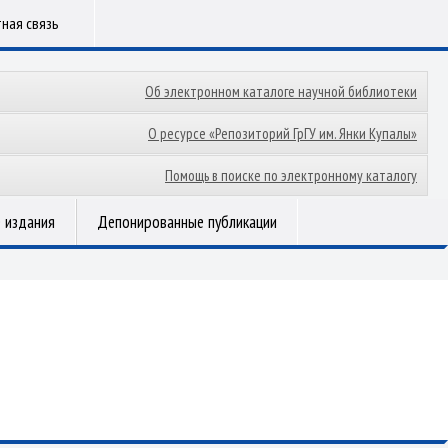
ная связь
Об электронном каталоге научной библиотеки
О ресурсе «Репозиторий ГрГУ им. Янки Купалы»
Помощь в поиске по электронному каталогу
 издания
Депонированные публикации