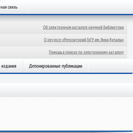
ная связь
Об электронном каталоге научной библиотеки
О ресурсе «Репозиторий ГрГУ им. Янки Купалы»
Помощь в поиске по электронному каталогу
 издания
Депонированные публикации