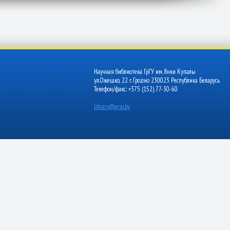
Научная библиотека ГрГУ им. Янки Купалы
ул.Ожешко, 22 г. Гродно 230023 Республика Беларусь
Телефон/факс: +375 (152) 77-30-60
library@grsu.by