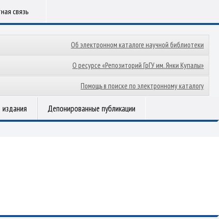
ная связь
Об электронном каталоге научной библиотеки
О ресурсе «Репозиторий ГрГУ им. Янки Купалы»
Помощь в поиске по электронному каталогу
 издания
Депонированные публикации