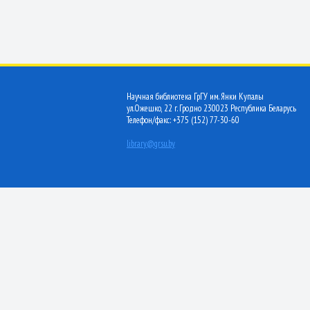
Научная библиотека ГрГУ им. Янки Купалы
ул.Ожешко, 22 г. Гродно 230023 Республика Беларусь
Телефон/факс: +375 (152) 77-30-60
library@grsu.by