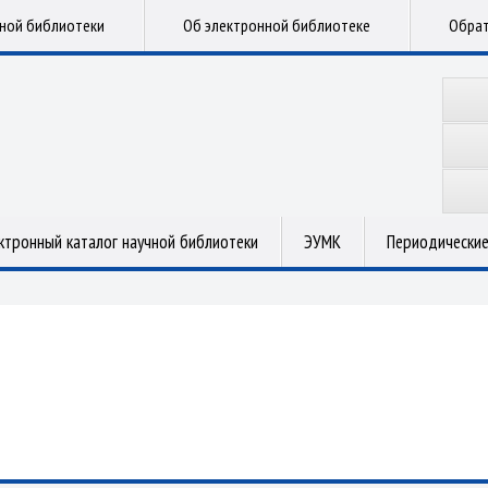
чной библиотеки
Об электронной библиотеке
Обрат
ктронный каталог научной библиотеки
ЭУМК
Периодические
.