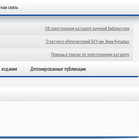
ная связь
Об электронном каталоге научной библиотеки
О ресурсе «Репозиторий ГрГУ им. Янки Купалы»
Помощь в поиске по электронному каталогу
 издания
Депонированные публикации