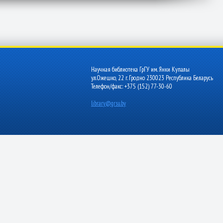
Научная библиотека ГрГУ им. Янки Купалы
ул.Ожешко, 22 г. Гродно 230023 Республика Беларусь
Телефон/факс: +375 (152) 77-30-60
library@grsu.by