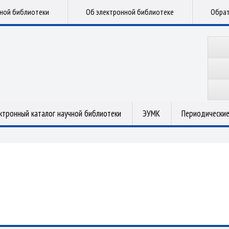
чной библиотеки
Об электронной библиотеке
Обрат
ктронный каталог научной библиотеки
ЭУМК
Периодические
.