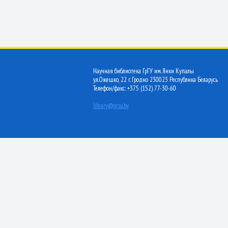
Научная библиотека ГрГУ им. Янки Купалы
ул.Ожешко, 22 г. Гродно 230023 Республика Беларусь
Телефон/факс: +375 (152) 77-30-60
library@grsu.by