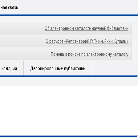
ная связь
Об электронном каталоге научной библиотеки
О ресурсе «Репозиторий ГрГУ им. Янки Купалы»
Помощь в поиске по электронному каталогу
 издания
Депонированные публикации