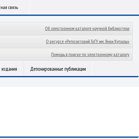
ная связь
Об электронном каталоге научной библиотеки
О ресурсе «Репозиторий ГрГУ им. Янки Купалы»
Помощь в поиске по электронному каталогу
 издания
Депонированные публикации