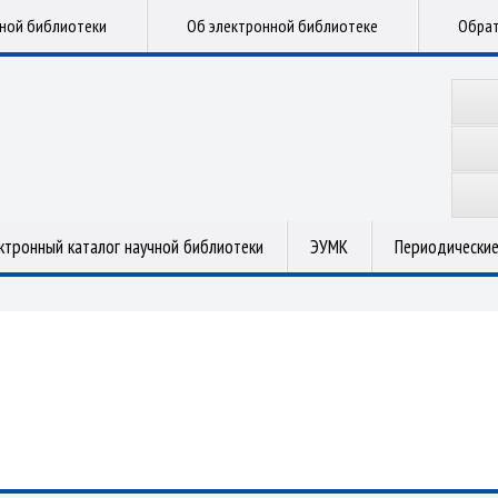
чной библиотеки
Об электронной библиотеке
Обрат
ктронный каталог научной библиотеки
ЭУМК
Периодические
.