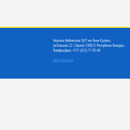
Научная библиотека ГрГУ им. Янки Купалы
ул.Ожешко, 22 г. Гродно 230023 Республика Беларусь
Телефон/факс: +375 (152) 77-30-60
library@grsu.by