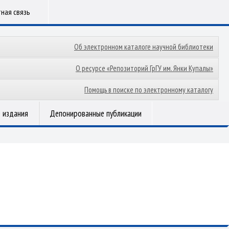
ная связь
Об электронном каталоге научной библиотеки
О ресурсе «Репозиторий ГрГУ им. Янки Купалы»
Помощь в поиске по электронному каталогу
 издания
Депонированные публикации