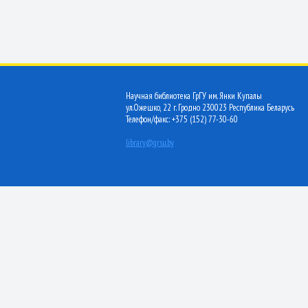
Научная библиотека ГрГУ им. Янки Купалы
ул.Ожешко, 22 г. Гродно 230023 Республика Беларусь
Телефон/факс: +375 (152) 77-30-60
library@grsu.by