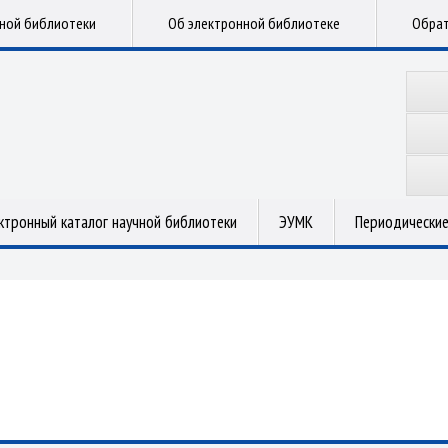
чной библиотеки
Об электронной библиотеке
Обрат
ктронный каталог научной библиотеки
ЭУМК
Периодические
.