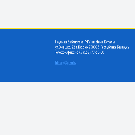
Научная библиотека ГрГУ им. Янки Купалы
ул.Ожешко, 22 г. Гродно 230023 Республика Беларусь
Телефон/факс: +375 (152) 77-30-60
library@grsu.by