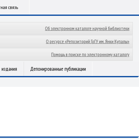
ная связь
Об электронном каталоге научной библиотеки
О ресурсе «Репозиторий ГрГУ им. Янки Купалы»
Помощь в поиске по электронному каталогу
 издания
Депонированные публикации