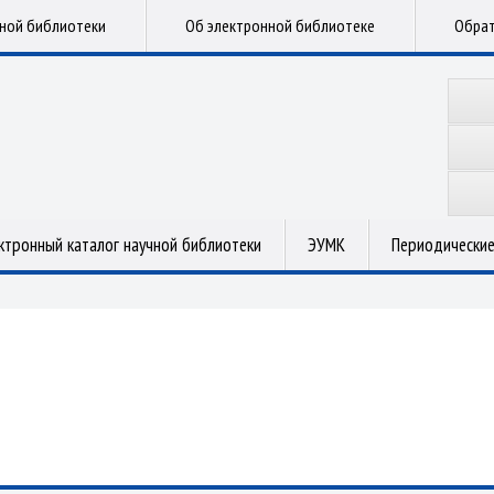
чной библиотеки
Об электронной библиотеке
Обрат
ктронный каталог научной библиотеки
ЭУМК
Периодические
.