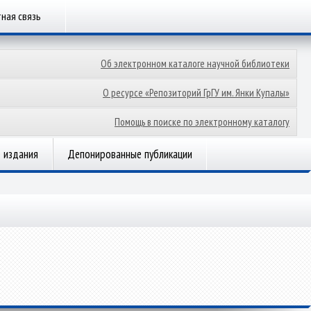
ная связь
Об электронном каталоге научной библиотеки
О ресурсе «Репозиторий ГрГУ им. Янки Купалы»
Помощь в поиске по электронному каталогу
 издания
Депонированные публикации