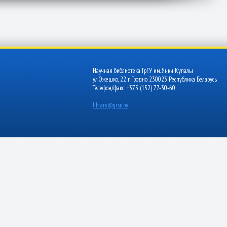
Научная библиотека ГрГУ им. Янки Купалы
ул.Ожешко, 22 г. Гродно 230023 Республика Беларусь
Телефон/факс: +375 (152) 77-30-60
library@grsu.by