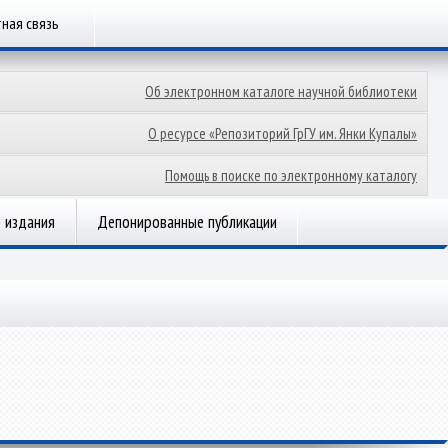
ная связь
Об электронном каталоге научной библиотеки
О ресурсе «Репозиторий ГрГУ им. Янки Купалы»
Помощь в поиске по электронному каталогу
 издания
Депонированные публикации