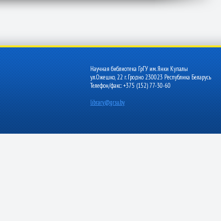
Научная библиотека ГрГУ им. Янки Купалы
ул.Ожешко, 22 г. Гродно 230023 Республика Беларусь
Телефон/факс: +375 (152) 77-30-60
library@grsu.by