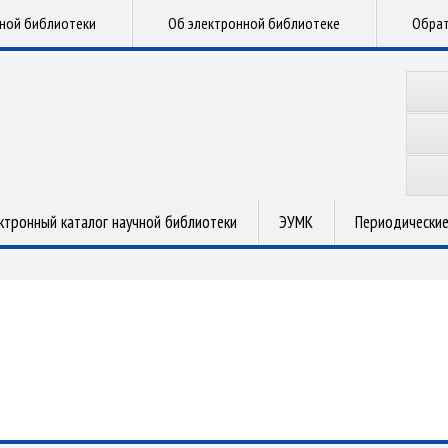
чной библиотеки
Об электронной библиотеке
Обрат
ктронный каталог научной библиотеки
ЭУМК
Периодические
.