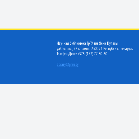
Научная библиотека ГрГУ им. Янки Купалы
ул.Ожешко, 22 г. Гродно 230023 Республика Беларусь
Телефон/факс: +375 (152) 77-30-60
library@grsu.by