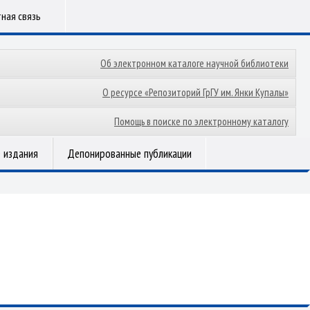
ная связь
Об электронном каталоге научной библиотеки
О ресурсе «Репозиторий ГрГУ им. Янки Купалы»
Помощь в поиске по электронному каталогу
 издания
Депонированные публикации