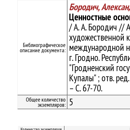
Бородич, Алексан
Ценностные осно
/ А. А. Бородич /
художественной ку
Библиографическое
международной на
описание документа:
г. Гродно. Респуб
"Гродненский гос
Купалы" ; отв. ред.
– С. 67-70.
Общее количество
5
экземпляров:
Количество экземпляров