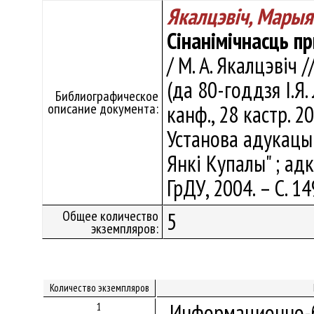
Якалцэвіч, Марыя
Сінанімічнасць п
/ М. А. Якалцэвіч
(да 80-годдзя І.Я
Библиографическое
описание документа:
канф., 28 кастр. 2
Установа адукацыі
Янкі Купалы" ; адк
ГрДУ, 2004. – С. 1
Общее количество
5
экземпляров:
Количество экземпляров
Информационно-б
1