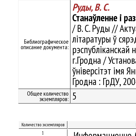
Руды, В. С.
Станаўленне і раз
/ В. С. Руды // А
літаратуры ў сяр
Библиографическое
описание документа:
рэспубліканскай н
г.Гродна / Устано
ўніверсітэт імя Янк
Гродна : ГрДУ, 200
Общее количество
5
экземпляров:
Количество экземпляров
Информационно-б
1