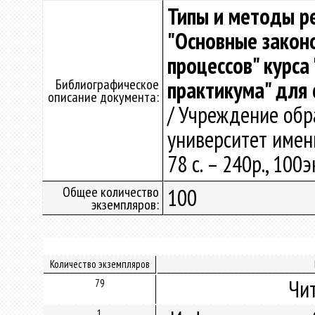
Типы и методы р
"Основные закон
процессов" курса
Библиографическое
практикума" для 
описание документа:
/ Учреждение обр
университет имени
78 с. – 240р., 100э
Общее количество
100
экземпляров:
Количество экземпляров
Чи
79
1