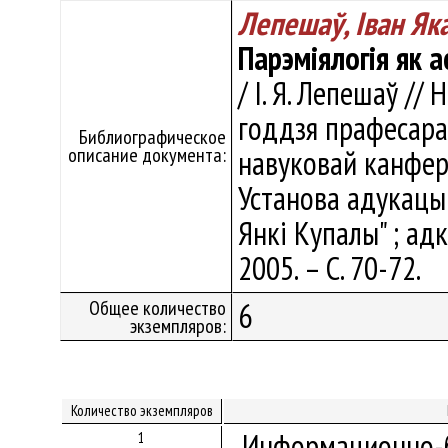
Лепешаў, Iван Як
Парэміялогія як 
/ I. Я. Лепешаў //
годдзя прафесара
Библиографическое
описание документа:
навуковай канферэ
Установа адукацыі
Янкі Купалы" ; адка
2005. – С. 70-72.
Общее количество
6
экземпляров:
Количество экземпляров
Информационно-б
1