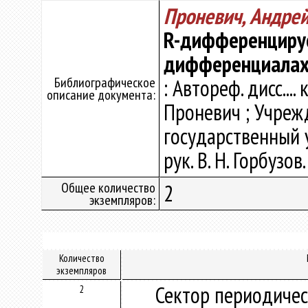
Проневич, Андре
R-дифференцируе
дифференциала
Библиографическое
: Автореф. дисс.... 
описание документа:
Проневич ; Учреж
государственный у
рук. В. Н. Горбузов
Общее количество
2
экземпляров:
Количество
экземпляров
Сектор периодичес
2