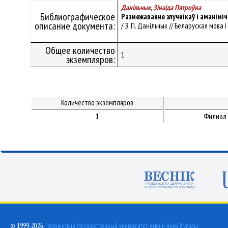
Данільчык, Зінаіда Пятроўна
Библиографическое
Размежаванне злучнікаў і аманімі
описание документа:
/ З. П. Данільчык // Беларуская мова і
Общее количество
1
экземпляров:
Количество экземпляров
1
Филиал 
© 1999-2026,
Гродненский государственный университет имени Янки Купалы