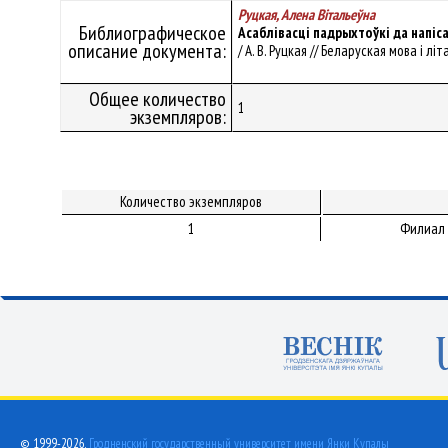
Руцкая, Алена Вiтальеўна
Библиографическое
Асаблівасці падрыхтоўкі да напіса
описание документа:
/ А. В. Руцкая // Беларуская мова і лі
Общее количество
1
экземпляров:
Количество экземпляров
1
Филиал 
© 1999-2026,
Гродненский государственный университет имени Янки Купалы