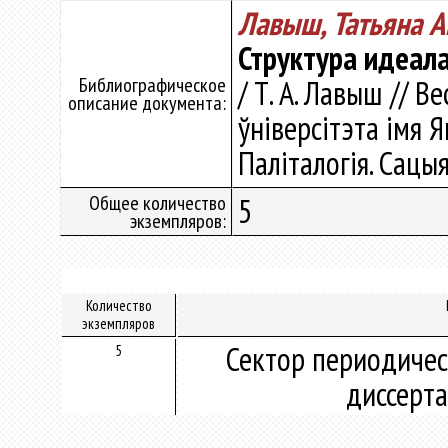
Лавыш, Татьяна А
Структура идеала
Библиографическое
/ Т. А. Лавыш // В
описание документа:
ўніверсітэта імя Я
Паліталогія. Сацыя
Общее количество
5
экземпляров:
Количество
экземпляров
Сектор периодичес
5
диссерт