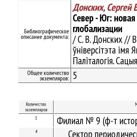
Донских, Сергей
Север - Юг: нова
глобализации
Библиографическое
описание документа:
/ С. В. Донских //
ўніверсітэта імя Я
Паліталогія. Сацыя
Общее количество
5
экземпляров:
Количество
экземпляров
Филиал № 9 (ф-т исто
1
Сектор периодичес
4