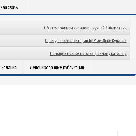
ная связь
Об электронном каталоге научной библиотеки
О ресурсе «Репозиторий ГрГУ им. Янки Купалы»
Помощь в поиске по электронному каталогу
 издания
Депонированные публикации