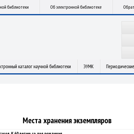
чной библиотеки
Об электронной библиотеке
Обрат
ктронный каталог научной библиотеки
ЭУМК
Периодические
Места хранения экземпляров
аков. К 60 летию со дня рождения