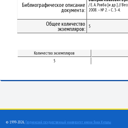
Библиографическое описание
/ Е. А. Ровба [и др.] //
документа:
2008. – № 2. – С. 3-4.
Общее количество
5
экземпляров:
Количество экземпляров
5
© 1999-2026,
Гродненский государственный университет имени Янки Купалы