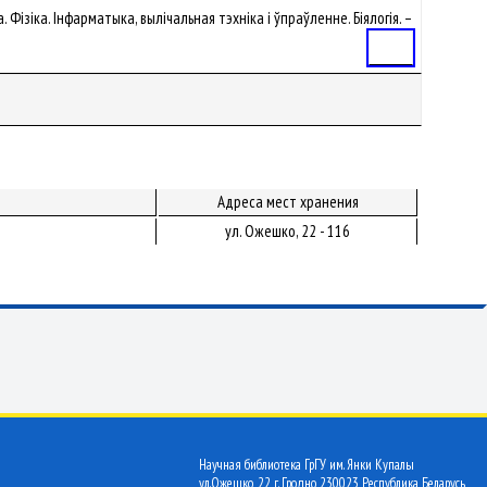
. Фізіка. Інфарматыка, вылічальная тэхніка і ўпраўленне. Біялогія. –
Статья
Адреса мест хранения
ул. Ожешко, 22 - 116
Научная библиотека ГрГУ им. Янки Купалы
ул.Ожешко, 22 г. Гродно 230023 Республика Беларусь