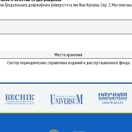
 Веснік Гродзенскага дзяржаўнага ўніверсітэта імя Янкі Купалы. Сер. 2, Матэматыка
Места хранения
Сектор периодических, справочных изданий и диссертационного фонда