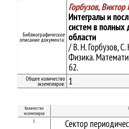
Горбузов, Виктор
Интегралы и пос
систем в полных
Библиографическое
области
описание документа:
/ В. Н. Горбузов, С
Физика. Математик
62.
Общее количество
1
экземпляров:
Количество
экземпляров
Сектор периодичес
1