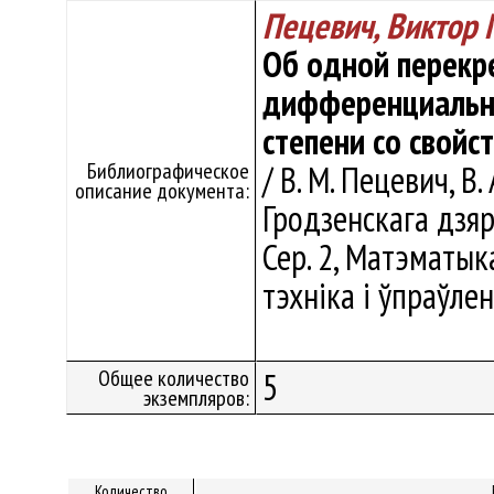
Пецевич, Виктор
Об одной перекр
дифференциальны
степени со свойс
Библиографическое
/ В. М. Пецевич, В.
описание документа:
Гродзенскага дзяр
Сер. 2, Матэматык
тэхніка і ўпраўленн
Общее количество
5
экземпляров:
Количество