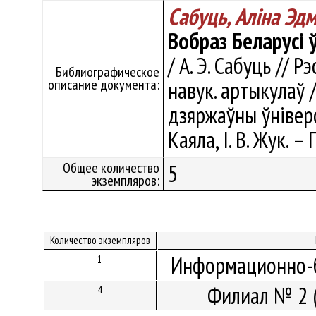
Сабуць, Аліна Эд
Вобраз Беларусі 
/ А. Э. Сабуць // Р
Библиографическое
описание документа:
навук. артыкулаў 
дзяржаўны ўніверсі
Каяла, І. В. Жук. –
Общее количество
5
экземпляров:
Количество экземпляров
Информационно-б
1
Филиал № 2 
4