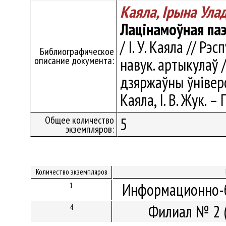
Каяла, Ірына Ула
Лацінамоўная паэ
/ І. У. Каяла // Рэ
Библиографическое
описание документа:
навук. артыкулаў 
дзяржаўны ўніверсі
Каяла, І. В. Жук. –
Общее количество
5
экземпляров:
Количество экземпляров
Информационно-б
1
Филиал № 2 
4