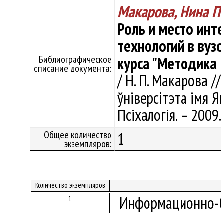
Макарова, Нина П
Роль и место инт
технологий в вуз
Библиографическое
курса "Методика
описание документа:
/ Н. П. Макарова 
ўніверсітэта імя Я
Псіхалогія. – 2009
Общее количество
1
экземпляров:
Количество экземпляров
Информационно-б
1