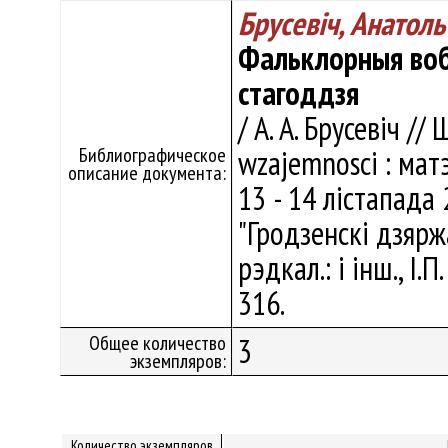
Брусевіч, Анатол
Фальклорныя вобр
стагоддзя
/ А. А. Брусевіч /
Библиографическое
wzajemnosci : мат
описание документа:
13 - 14 лістапада
"Гродзенскі дзярж
рэдкал.: і інш., I.
316.
Общее количество
3
экземпляров:
Количество экземпляров