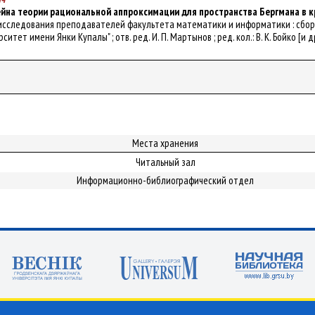
йна теории рациональной аппроксимации для пространства Бергмана в к
ые исследования преподавателей факультета математики и информатики : сбо
ет имени Янки Купалы" ; отв. ред. И. П. Мартынов ; ред. кол.: В. К. Бойко [и др.]
Места хранения
Читальный зал
Информационно-библиографический отдел