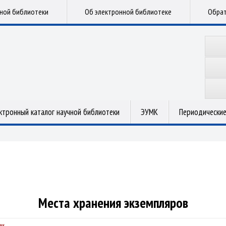
чной библиотеки
Об электронной библиотеке
Обрат
ктронный каталог научной библиотеки
ЭУМК
Периодические
Места хранения экземпляров
ич