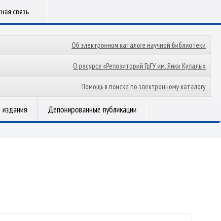
ная связь
Об электронном каталоге научной библиотеки
О ресурсе «Репозиторий ГрГУ им. Янки Купалы»
Помощь в поиске по электронному каталогу
 издания
Депонированные публикации